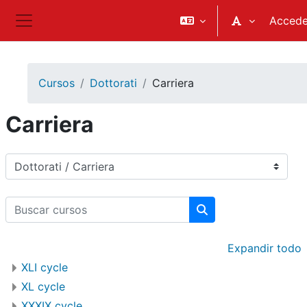
Salta al contenido principal
Accede
Panel lateral
Cursos
Dottorati
Carriera
Carriera
Categorías
Buscar cursos
Buscar cursos
Expandir todo
XLI cycle
XL cycle
XXXIX cycle