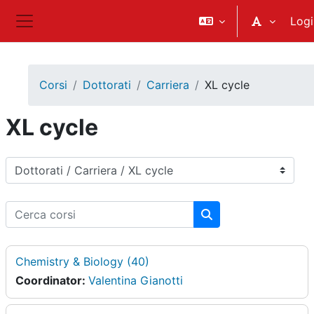
Vai al contenuto principale
Logi
Pannello laterale
Corsi
Dottorati
Carriera
XL cycle
XL cycle
Categorie di corso
Cerca corsi
Cerca corsi
Chemistry & Biology (40)
Coordinator:
Valentina Gianotti